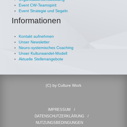
Event CW-Teamspirit
Event Strategie und Segeln
Informationen
Kontakt aufnehmen
Unser Newsletter
Neuro-systemisches Coaching
Unser Kulturwandel-Modell
Aktuelle Stellenangebote
(C) by Culture Work
IMPRESSUM
DATENSCHUTZERKLÄRUNG
NUTZUNGSBEDINGUNGEN