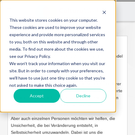
This website stores cookies on your computer.
These cookies are used to improve your website
experience and provide more personalized services
to you, both on this website and through other
Kulturwandel Blog
media. To find out more about the cookies we use,
see our Privacy Policy.
Dies ist unser Culture Work Blog zum Thema Kulturwandel
und Veränderung.
We won't track your information when you visit our
site. But in order to comply with your preferences,
Wir veröffentlichen interessante und nützliche
we'll have to use just one tiny cookie so that you're
Informationen, wie auch in Ihrem Unternehmen oder Ihrer
not asked to make this choice again.
Organisation ein Kulturwandel und eine zukunftsorientierte
Accept
Decline
Weiterentwicklung erfolgreich durchgeführt werden kann
und wie Veränderungen gemeistert werden.
Aber auch einzelnen Personen möchten wir helfen, die
Unsicherheit, die bei Veränderung entsteht, in
Selbstsicherheit umzuwandeln. Dabei ist uns die