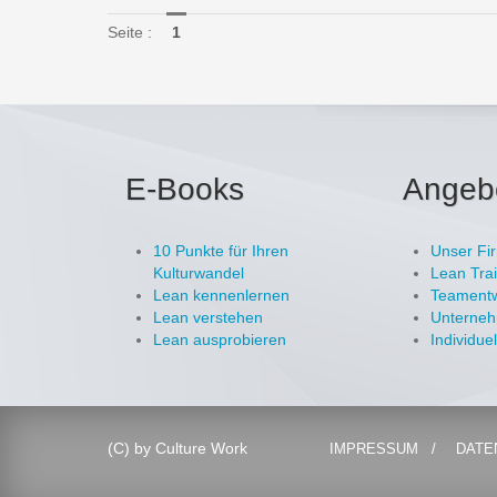
Seite :
1
E-Books
Angeb
10 Punkte für Ihren
Unser Fir
Kulturwandel
Lean Tra
Lean kennenlernen
Teamentw
Lean verstehen
Unterne
Lean ausprobieren
Individue
(C) by Culture Work
IMPRESSUM
DATE