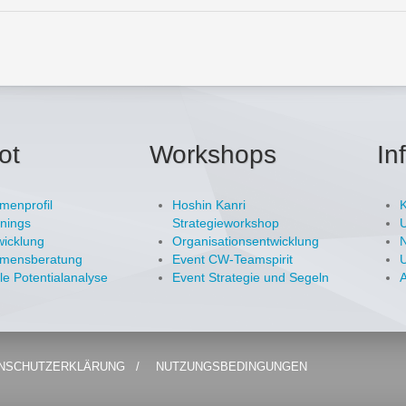
ot
Workshops
In
menprofil
Hoshin Kanri
inings
Strategieworkshop
U
icklung
Organisationsentwicklung
hmensberatung
Event CW-Teamspirit
U
lle Potentialanalyse
Event Strategie und Segeln
A
NSCHUTZERKLÄRUNG
NUTZUNGSBEDINGUNGEN