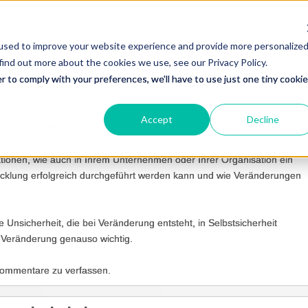
KULTURWANDEL
ANGEBOT
LÖSUNGEN
BLOG
used to improve your website experience and provide more personalize
find out more about the cookies we use, see our Privacy Policy.
r to comply with your preferences, we'll have to use just one tiny cookie
Accept
Decline
andel und Veränderung.
mationen, wie auch in Ihrem Unternehmen oder Ihrer Organisation ein
wicklung erfolgreich durchgeführt werden kann und wie Veränderungen
Unsicherheit, die bei Veränderung entsteht, in Selbstsicherheit
-Veränderung genauso wichtig.
 Kommentare zu verfassen.