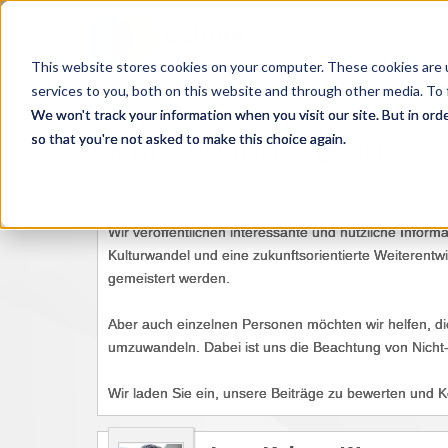
This website stores cookies on your computer. These cookies are 
services to you, both on this website and through other media. To 
We won't track your information when you visit our site. But in orde
so that you're not asked to make this choice again.
Kulturwandel Blog
Dies ist unser Culture Work Blog zum Thema Kulturw
Wir veröffentlichen interessante und nützliche Infor
Kulturwandel und eine zukunftsorientierte Weiterent
gemeistert werden.
Aber auch einzelnen Personen möchten wir helfen, die 
umzuwandeln. Dabei ist uns die Beachtung von Nicht
Wir laden Sie ein, unsere Beiträge zu bewerten und